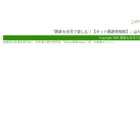
この
『囲碁を自宅で楽しむ！【ネット囲碁情報館】』はAma
Copyright 2005 囲碁を自宅で
結婚式の必需品専門店♪
日本酒と肴の専門店
Wahoo和風Japan「和」の検索エンジン