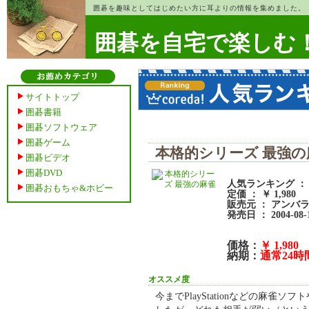
囲碁を趣味としてはじめたい方に耳よりの情報を集めました。
囲碁を自宅で楽しむ
サイトトップ
囲碁書籍
囲碁ソフトウェア
囲碁ゲーム
本格的シリーズ 最強の
囲碁ビデオ
囲碁DVD
人気ランキング ： 
囲碁おもちゃ&ホビー
定価 ： ￥ 1,980
販売元 ： アンバ
発売日 ： 2004-08-
価格：
￥ 1,980
納期：
通常24
オススメ度
今までPlayStationなどの麻雀