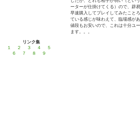
したが、どれも相手が弱い（とい
ーターが仕掛けてくる）ので、辟
早速購入してプレイしてみたこと
ている感じが味わえて、臨場感が
値段もお安いので、これは十分ユ
ます。。。
リンク集
１
２
３
４
５
６
７
８
９