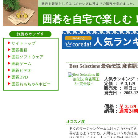
囲碁を趣味としてはじめたい方に耳よりの情報を集めました。
囲碁を自宅で楽しむ
サイトトップ
囲碁書籍
囲碁ソフトウェア
囲碁ゲーム
Best Selections 最強伝説 麻雀
囲碁ビデオ
囲碁DVD
人気ランキング ： 
定価 ： ￥ 3,129
囲碁おもちゃ&ホビー
販売元 ： 毎日
発売日 ： 2003-12
価格：
￥ 3,129
納期：
通常24
オススメ度
ＰＣのマージャンゲームはけっこうやってき
界があるようですね。人間らしいうち方は確
はり不足してます。本ソフトも例外ではなく