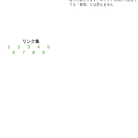
ても「最強」とは思えません
リンク集
１
２
３
４
５
６
７
８
９