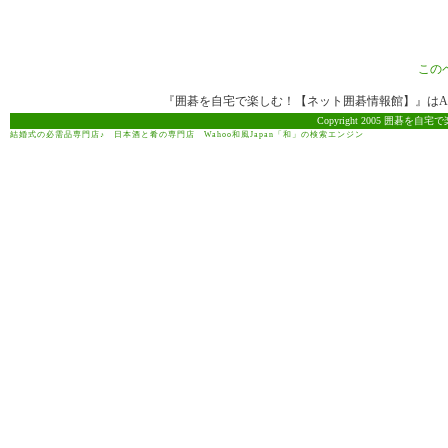
この
『囲碁を自宅で楽しむ！【ネット囲碁情報館】』はAma
Copyright 2005 囲碁を自宅で
結婚式の必需品専門店♪
日本酒と肴の専門店
Wahoo和風Japan「和」の検索エンジン