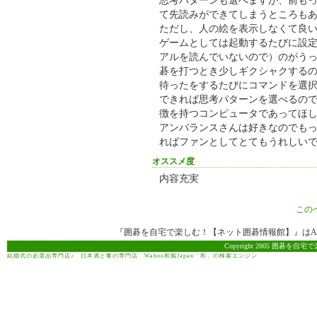
思考パターンも選べますが、前も
て先読みができてしまうところも
ただし、人の絵を表示しなくて良
ゲームとしては起動するたびに設
アルを読んでいないので）のがう
碁を打つとき少しギクシャクする
待ったをするたびにコマンドを選
できれば思考パターンを選べるの
徴を持つコンピュータであってほ
アンバランスさんは好きなのでも
ればファンとしてとてもうれしい
オススメ度
内容充実
この
『囲碁を自宅で楽しむ！【ネット囲碁情報館】』はAma
Copyright 2005 囲碁を自宅で
結婚式の必需品専門店♪
日本酒と肴の専門店
Wahoo和風Japan「和」の検索エンジン