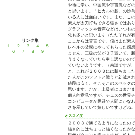
や地に辛い、中国流や宇宙流など
と思います。「ヒカルの碁」の沙
いる人には面白いです。また、こ
素人が太刀打ちできる強さではあ
グラフィックや音声などはいつも
化も多いと思います（ただそれが
リンク集
ここからは苦言です。僕はまだ素
１
２
３
４
５
レベルの父親にやってもらった感
６
７
８
９
ません。三級の父が３子置いて、
うまくなっていたら申し訳ないの
ていないようです。（余談ですが
と、これが２００３には勝ちまし
た人がこのソフトと戦うと幻滅さ
値段は安く、そこそこのスペック
思います。だが、上級者にはまだ
個人的意見ですが、チェスの世界
コンピュータが囲碁で人間にかな
さを示していて嬉しいですけどね
オススメ度
２００３で勝てるようになったの
強さ的にはちょっと強くなったか