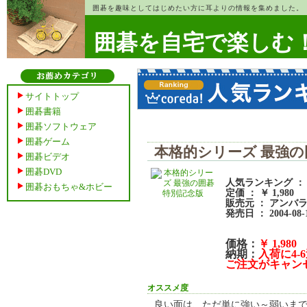
囲碁を趣味としてはじめたい方に耳よりの情報を集めました。
囲碁を自宅で楽しむ
サイトトップ
囲碁書籍
囲碁ソフトウェア
囲碁ゲーム
本格的シリーズ 最強の
囲碁ビデオ
囲碁DVD
人気ランキング ： 
囲碁おもちゃ&ホビー
定価 ： ￥ 1,980
販売元 ： アンバ
発売日 ： 2004-08-
価格：
￥ 1,980
納期：
入荷に4
ご注文がキャン
オススメ度
良い面は、ただ単に強い～弱いま