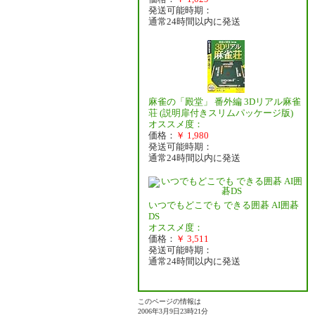
発送可能時期：
通常24時間以内に発送
麻雀の「殿堂」 番外編 3Dリアル麻雀
荘 (説明扉付きスリムパッケージ版)
オススメ度：
価格：
￥ 1,980
発送可能時期：
通常24時間以内に発送
いつでもどこでも できる囲碁 AI囲碁
DS
オススメ度：
価格：
￥ 3,511
発送可能時期：
通常24時間以内に発送
このページの情報は
2006年3月9日23時21分