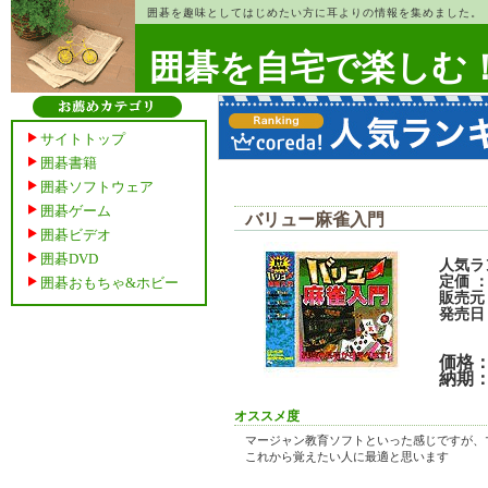
囲碁を趣味としてはじめたい方に耳よりの情報を集めました。
囲碁を自宅で楽しむ
サイトトップ
囲碁書籍
囲碁ソフトウェア
囲碁ゲーム
バリュー麻雀入門
囲碁ビデオ
囲碁DVD
人気ラン
定価 
囲碁おもちゃ&ホビー
販売元
発売日 ：
価格
納期
オススメ度
マージャン教育ソフトといった感じですが、
これから覚えたい人に最適と思います