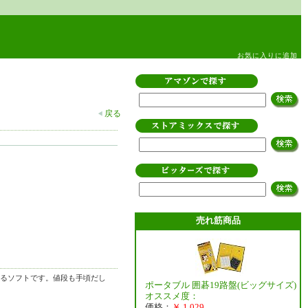
お気に入りに追加
戻る
売れ筋商品
るソフトです。値段も手頃だし
ポータブル 囲碁19路盤(ビッグサイズ)
オススメ度：
価格：
￥ 1,029