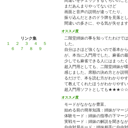
間違いをチェックするぐらいのこ
まだあんまりやってないけど
画面と音声の説明が違ってたり、
振り込んだときのドラ牌を見落と
間違いの多さに、やる気が失せま
オススメ度
二階堂姉妹の事を知ってたわけで
リンク集
１
２
３
４
５
した。
６
７
８
９
自分はさほど強くないので基本か
が。本当に入門用でした。麻雀の
少しでも麻雀できる人にはまった
超入門用としても、二階堂姉妹が
感じました。席順の決め方とか説
るだけで、本を読む方がわかりや
て教えてくれたほうがわかりやす
超入門用ソフトとしても★★★☆
オススメ度
モードがなかなか豊富。
始める前の簡単知識：姉妹がマー
体験モード：姉妹の指導の下マー
実戦モード：姉妹の解説を聞きな
自由対局モード：姉妹相手に自由