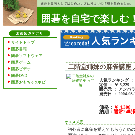
囲碁を趣味としてはじめたい方に耳よりの情報を集めました。
囲碁を自宅で楽しむ
サイトトップ
囲碁書籍
囲碁ソフトウェア
囲碁ゲーム
二階堂姉妹の麻雀講座 
囲碁ビデオ
囲碁DVD
人気ランキング ： 4
囲碁おもちゃ&ホビー
定価 ： ￥ 5,229
販売元 ： アンバ
発売日 ： 2004-03-
価格：
￥ 4,308
納期：
通常24
オススメ度
初心者に麻雀を覚えてもらうため