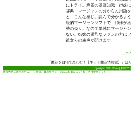
にトライ。麻雀の基礎知識：姉妹
辞典：マージャンの分からん用語
と、こんな感じ。読んで分かるよ
礎的マージャンソフトで、姉妹が
番の売り。なので単純にマージャ
ない。姉妹の猛烈なファンの方は
彼女らの生声が聞けます
この
『囲碁を自宅で楽しむ！【ネット囲碁情報館】』はAma
Copyright 2005 囲碁を自宅で
結婚式の必需品専門店♪
日本酒と肴の専門店
Wahoo和風Japan「和」の検索エンジン