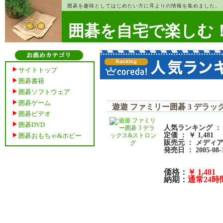
囲碁を趣味としてはじめたい方に耳よりの情報を集めました。
囲碁を自宅で楽しむ
サイトトップ
囲碁書籍
囲碁ソフトウェア
囲碁ゲーム
遊遊 ファミリー囲碁 3 デラ
囲碁ビデオ
囲碁DVD
人気ランキング ： 4
定価 ： ￥ 1,481
囲碁おもちゃ&ホビー
販売元 ： メディ
発売日 ： 2005-08-
価格：
￥ 1,481
納期：
通常24