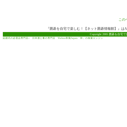
この
『囲碁を自宅で楽しむ！【ネット囲碁情報館】』はAma
Copyright 2005 囲碁を自宅で
結婚式の必需品専門店♪
日本酒と肴の専門店
Wahoo和風Japan「和」の検索エンジン