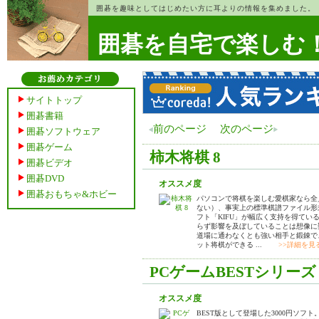
囲碁を趣味としてはじめたい方に耳よりの情報を集めました。
囲碁を自宅で楽しむ
サイトトップ
囲碁書籍
前のページ
次のページ
囲碁ソフトウェア
囲碁ゲーム
柿木将棋 8
囲碁ビデオ
囲碁DVD
オススメ度
囲碁おもちゃ&ホビー
パソコンで将棋を楽しむ愛棋家なら全
ない）、事実上の標準棋譜ファイル形
フト「KIFU」が幅広く支持を得て
らず影響を及ぼしていることは想像に
道場に通わなくとも強い相手と鍛錬で
ット将棋ができる ...
>>詳細を見
PCゲームBESTシリーズ V
オススメ度
BEST版として登場した3000円ソ