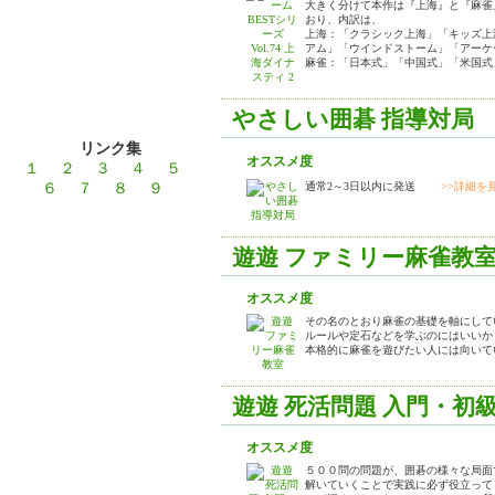
大きく分けて本作は『上海』と『麻雀
おり、内訳は、
上海：「クラシック上海」「キッズ上
アム」「ウインドストーム」「アーケ
麻雀：「日本式」「中国式」「米国式」
やさしい囲碁 指導対局
リンク集
オススメ度
１
２
３
４
５
６
７
８
９
通常2～3日以内に発送
>>詳細を
遊遊 ファミリー麻雀教
オススメ度
その名のとおり麻雀の基礎を軸にして
ルールや定石などを学ぶのにはいいか
本格的に麻雀を遊びたい人には向い
遊遊 死活問題 入門・初
オススメ度
５００問の問題が、囲碁の様々な局面
解いていくことで実践に必ず役立って