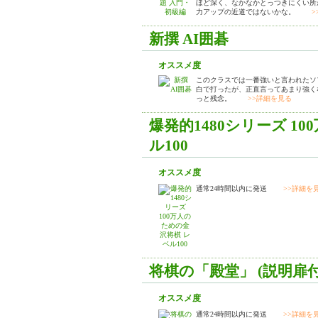
ほど深く、なかなかとっつきにくい所
力アップの近道ではないかな。
>
新撰 AI囲碁
オススメ度
このクラスでは一番強いと言われたソ
白で打ったが、正直言ってあまり強く
っと残念。
>>詳細を見る
爆発的1480シリーズ 1
ル100
オススメ度
通常24時間以内に発送
>>詳細を
将棋の「殿堂」 (説明扉
オススメ度
通常24時間以内に発送
>>詳細を