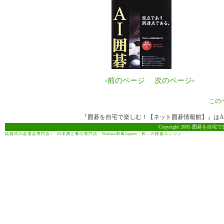
前のページ
次のページ
この
『囲碁を自宅で楽しむ！【ネット囲碁情報館】』はAma
Copyright 2005 囲碁を自宅で
結婚式の必需品専門店♪
日本酒と肴の専門店
Wahoo和風Japan「和」の検索エンジン