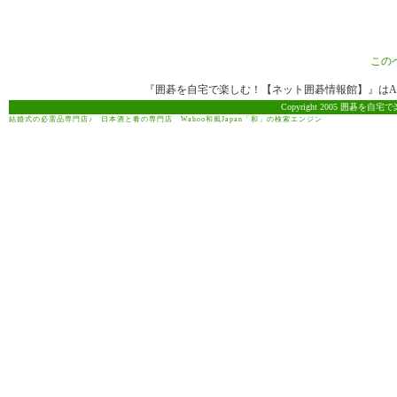
この
『囲碁を自宅で楽しむ！【ネット囲碁情報館】』はAma
Copyright 2005 囲碁を自宅で
結婚式の必需品専門店♪
日本酒と肴の専門店
Wahoo和風Japan「和」の検索エンジン