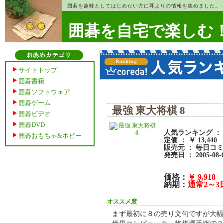
囲碁を趣味としてはじめたい方に耳よりの情報を集めました。
囲碁を自宅で楽しむ
サイトトップ
囲碁書籍
囲碁ソフトウェア
囲碁ゲーム
最強 東大将棋 8
囲碁ビデオ
囲碁DVD
人気ランキング ： 
囲碁おもちゃ&ホビー
定価 ： ￥ 13,440
販売元 ： 毎日コ
発売日 ： 2005-08-
価格：
￥ 9,918
納期：
通常2～
オススメ度
まず最初に８の売り文句ですが大