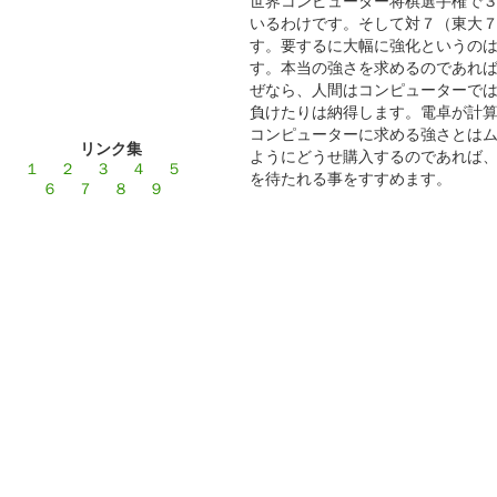
世界コンピューター将棋選手権で
いるわけです。そして対７（東大
す。要するに大幅に強化というの
す。本当の強さを求めるのであれ
ぜなら、人間はコンピューターで
負けたりは納得します。電卓が計
コンピューターに求める強さとは
リンク集
ようにどうせ購入するのであれば
１
２
３
４
５
を待たれる事をすすめます。
６
７
８
９