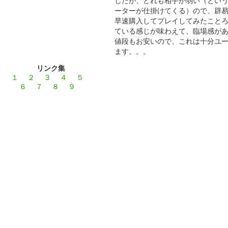
したが、どれも相手が弱い（とい
ーターが仕掛けてくる）ので、辟
早速購入してプレイしてみたこと
ている感じが味わえて、臨場感が
値段もお安いので、これは十分ユ
ます。。。
リンク集
１
２
３
４
５
６
７
８
９