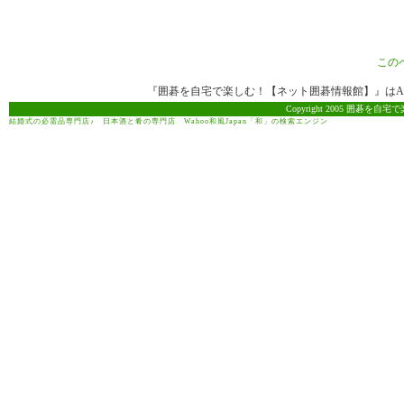
この
『囲碁を自宅で楽しむ！【ネット囲碁情報館】』はAma
Copyright 2005 囲碁を自宅で
結婚式の必需品専門店♪
日本酒と肴の専門店
Wahoo和風Japan「和」の検索エンジン