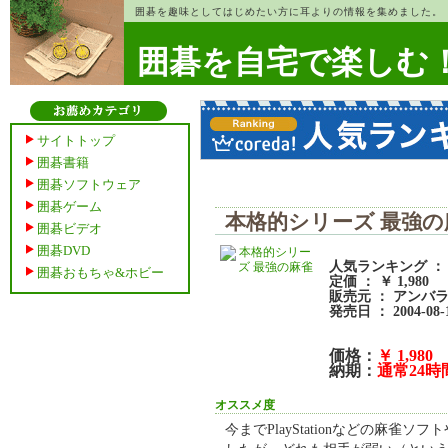
囲碁を趣味としてはじめたい方に耳よりの情報を集めました。
囲碁を自宅で楽しむ
サイトトップ
囲碁書籍
囲碁ソフトウェア
囲碁ゲーム
本格的シリーズ 最強の
囲碁ビデオ
囲碁DVD
人気ランキング ： 
囲碁おもちゃ&ホビー
定価 ： ￥ 1,980
販売元 ： アンバ
発売日 ： 2004-08-
価格：
￥ 1,980
納期：
通常24
オススメ度
今までPlayStationなどの麻雀