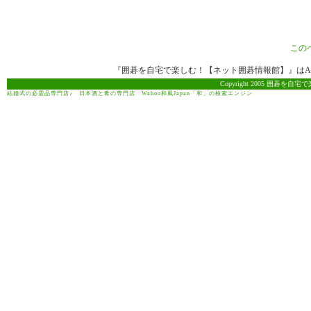
この
『囲碁を自宅で楽しむ！【ネット囲碁情報館】』はAma
Copyright 2005 囲碁を自宅で
結婚式の必需品専門店♪
日本酒と肴の専門店
Wahoo和風Japan「和」の検索エンジン