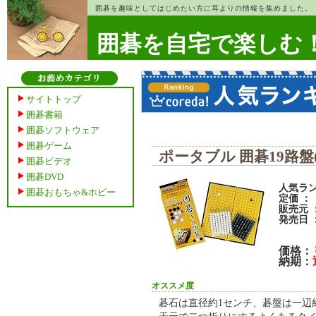
囲碁を趣味としてはじめたい方に耳よりの情報を集めました。
囲碁を自宅で楽しむ
サイトトップ
囲碁書籍
囲碁ソフトウェア
囲碁ゲーム
ポータブル 囲碁19路盤
囲碁ビデオ
囲碁DVD
人気ランキ
囲碁おもちゃ&ホビー
定価 ： ￥
販売元 
発売日 
価格：
納期：
オススメ度
碁石は直径約1センチ、碁盤は一辺