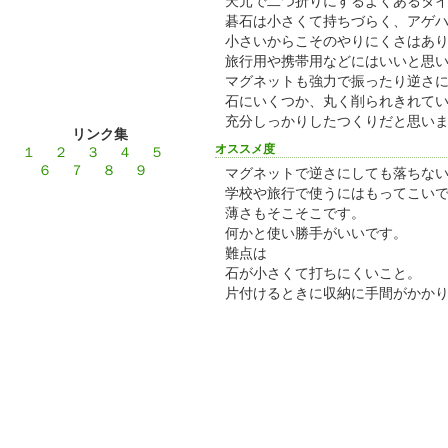
天元で二つ折りにするよくあるタ
碁石は小さくて持ちづらく、アゲ
小さいからこそのやりにくさはあ
旅行用や携帯用などにはいいと思
マグネットも強力で振ったり逆さ
石にいくつか、丸く削られきれて
充分しっかりしたつくりだと思い
リンク集
オススメ度
１
２
３
４
５
６
７
８
９
マグネットで逆さにしても落ちな
学校や旅行で使うにはもってこい
薄さもそこそこです。
何かと使い勝手がいいです。
難点は
石が小さくて打ちにくいこと。
片付けるときに収納に手間がかか