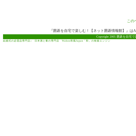
この
『囲碁を自宅で楽しむ！【ネット囲碁情報館】』はAma
Copyright 2005 囲碁を自宅で
結婚式の必需品専門店♪
日本酒と肴の専門店
Wahoo和風Japan「和」の検索エンジン