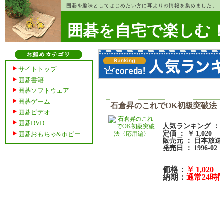
囲碁を趣味としてはじめたい方に耳よりの情報を集めました。
囲碁を自宅で楽しむ
サイトトップ
囲碁書籍
囲碁ソフトウェア
囲碁ゲーム
石倉昇のこれでOK初級突破法
囲碁ビデオ
囲碁DVD
人気ランキング ： 6
定価 ： ￥ 1,020
囲碁おもちゃ&ホビー
販売元 ： 日本放
発売日 ： 1996-02
価格：
￥ 1,020
納期：
通常24