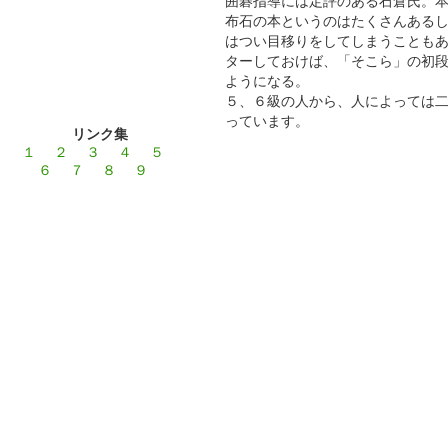
囲碁指導には定評のある石倉氏。
布石の本というのはたくさんある
はつい目移りをしてしまうことも
ターしておけば、「そこら」の初
ようになる。
５、６級の人から、人によっては
っています。
リンク集
１
２
３
４
５
６
７
８
９