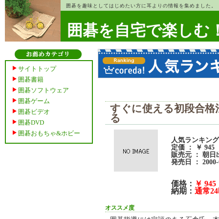
囲碁を趣味としてはじめたい方に耳よりの情報を集めました。
囲碁を自宅で楽しむ
サイトトップ
囲碁書籍
囲碁ソフトウェア
囲碁ゲーム
すぐに使える初段合格
囲碁ビデオ
る
囲碁DVD
囲碁おもちゃ&ホビー
人気ランキング ：
定価 ： ￥ 945
販売元 ： 朝日
発売日 ： 2000-
価格：
￥ 945
納期：
通常2
オススメ度