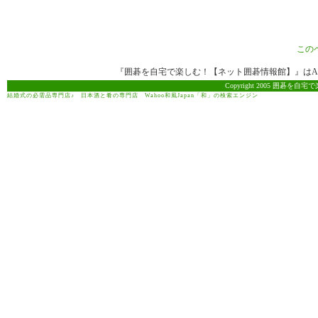
この
『囲碁を自宅で楽しむ！【ネット囲碁情報館】』はAma
Copyright 2005 囲碁を自宅で
結婚式の必需品専門店♪
日本酒と肴の専門店
Wahoo和風Japan「和」の検索エンジン